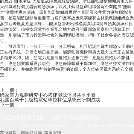
的應對“西電東送”大通道故障應急綜合演練、浙江能監辦積極開展電力與
天然氣運行調度聯合應急演練，以及江蘇能監辦組織發電企業開展“無腳
本”突擊性應急演練、四川能監辦組織民營企業開展公共電力事故應急演
習、福建能監辦開展重要電力客戶反事故應急演練和吉林業務辦組織企業
參加迎峰度夏應急演練……能源監管派出機構認真組織開展預案演練和反
事故演習，積極協調電力企業配合地方政府開展應急預案聯合演練工作，
進一步增強了電力行業與社會的協調聯動機制，得到了社會各界的廣泛認
可。
可以看到，一個上下一致、分工明確、相互協調的電力應急安全網絡
正在有系統、分層次地日益完善，能源監管機構與廣大電力企業正在通過
多種形式和手段，使電力應急制度體系逐步完善、應急組織體系不斷健
全、應急預案體系逐步規范、應急保障體系不斷加強、應急科技支撐作用
不繼強化，并始終保持“時刻準備著”的姿態，全方位確保電力系統安全穩
定
上一個：
國家電力規劃研究中心搭建能源信息共享平臺
我國百萬千瓦級核電站棒控棒位系統已研制成功
下一個：
15603909729
0371-55366901
傳真：
0371-55366901
郵箱：
hnxiwudl888@126.com
友情鏈接：
國家能源局
國家電網