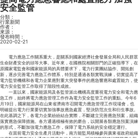
安全監管
分類：
行業新聞
作者：
來源：
發布時間：
2020-02-21
電力應急工作關系重大，是關系到國家經濟社會發展全局和人民群眾
生命財產安全的頭等大事。近年來，在國務院相關部門的正確指導下，在
原國家電監會和國家能源局的具體要求下，電力行業團結協作、開拓創
新，逐步完善電力應急工作體系，特別是通過各類實戰演練，切實提高了
電力監管機構和各電力企業應對重大突發事件的應急響應和處置能力，使
電力安全監管工作取得了階段性成效。
一直以來，國家能源局及各監管派出機構高度重視電力安全和電力應
急工作，始終將電力應急管理工作作為電力安全監管工作的重點。今年6
月19日，國家能源局在山東省濟南市召開電力應急管理工作現場會，也
明確提出電力行業要切實加強事故應急處置，堅決防范次生和衍生事故。
在此基調之下，各電力企業紛紛結合實際，不斷建立完善應急預案，組織
落實應急保障措施。各方通過積極有效的磨合，以開展各類應急預案演練
的形式，不斷加強電力應急工作，保障了電力系統的安全穩定運行。
在當前電力安全生產月活動中，南方能監局積極參與廣東省政府組織