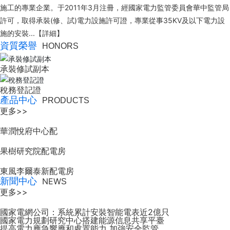
施工的專業企業。于2011年3月注冊，經國家電力監管委員會華中監管局
許可，取得承裝(修、試)電力設施許可證，專業從事35KV及以下電力設
施的安裝...
【詳細】
資質榮譽
HONORS
承裝修試副本
稅務登記證
產品中心
PRODUCTS
更多>>
華潤悅府中心配
果樹研究院配電房
東風李爾泰新配電房
新聞中心
NEW
S
更多>>
國家電網公司：系統累計安裝智能電表近2億只
國家電力規劃研究中心搭建能源信息共享平臺
提高電力應急響應和處置能力 加強安全監管