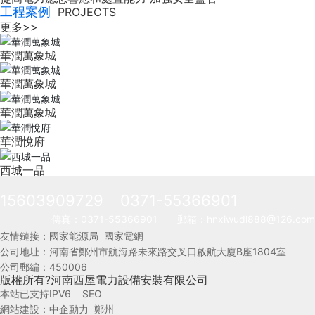
工程案例
PROJECTS
更多>>
華潤萬象城
華潤萬象城
華潤萬象城
華潤悅府
西城一品
15603909729
0371-55366901
傳真：
0371-55366901
郵箱：
hnxiwudl888@126.com
友情鏈接：
國家能源局
國家電網
公司地址：河南省鄭州市航海路未來路交叉口啟航大廈B座1804室
公司郵編：450006
版權所有?河南西屋電力設備安裝有限公司
本站已支持IPV6
SEO
網站建設：
中企動力
鄭州