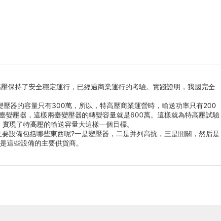
高壓保持了安全穩定運行，已經過商業運行的考驗。實踐證明，我國完全
器的容量只有300萬，所以，特高壓商業運營時，輸送功率只有200
臺變壓器，這樣兩臺變壓器的轉變容量就是600萬。這樣就為特高壓試驗
萬，實現了特高壓的輸送容量大這樣一個目標。
要設備包括哪些東西呢?一是變壓器，二是并列高抗，三是開關，然后是
是這些設備的主要供貨商。