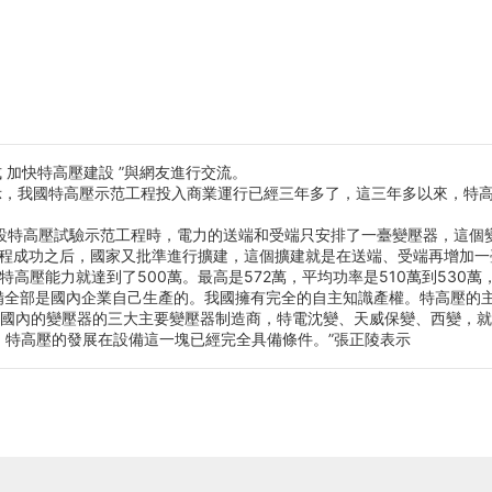
加快特高壓建設 ”與網友進行交流。
示，我國特高壓示范工程投入商業運行已經三年多了，這三年多以來，特
特高壓試驗示范工程時，電力的送端和受端只安排了一臺變壓器，這個變壓
工程成功之后，國家又批準進行擴建，這個擴建就是在送端、受端再增加一
高壓能力就達到了500萬。最高是572萬，平均功率是510萬到530
部是國內企業自己生產的。我國擁有完全的自主知識產權。特高壓的主
國內的變壓器的三大主要變壓器制造商，特電沈變、天威保變、西變，就
特高壓的發展在設備這一塊已經完全具備條件。”張正陵表示