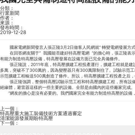
分類：
行業新聞
作者：
來源：
發布時間：
2019-12-28
國家電網新聞發言人張正陵3月2日做客人民網就“ 轉變電網發展方式 
在回答網友關于“ 我國能否建好特高壓電網 ”的擔心時，張正陵表
有能力制造特高壓設備，特高壓發展在設備方面已完全具備條件。
張正陵說，2011年底，特高壓擴建工程投產運行，擴建工程就是建設
多萬，突破不了300萬的，因為變壓器只有300萬限制住了。試驗示范
示范擴建工程輸送500萬創造了條件。所以，特高壓擴建工程投產之后，特
張正陵強調，整個特高壓試驗示范工程和特高壓擴建工程，所有設備全
絕緣體，避雷器這樣的一些主要的設備。全部是由國內的這些廠家完成。
“網友的擔心是沒有必要的。我們國家完全有能力制造特高壓的設備，
上一個：
特高壓重大施工裝備技術方案通過審定
清潔能源發展期盼特高壓
下一個：