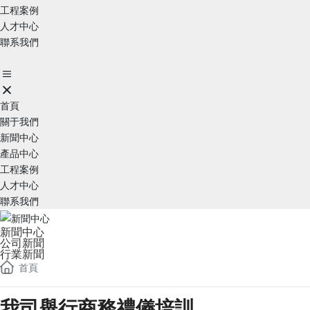
工程案例
人才中心
聯系我們
首頁
關于我們
新聞中心
產品中心
工程案例
人才中心
聯系我們
新聞中心
公司新聞
行業新聞
首頁
我司舉行商務禮儀培訓